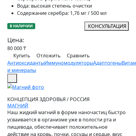
Вода
:
высокая степень очистки
Содержание серебра
:
1,76 мг / 500 мл
КОНСУЛЬТАЦИЯ
В НАЛИЧИИ
Цена:
80 000
₸
Купить
Отложить
Сравнить
Антиоксиданты
Иммуномодуляторы
Адаптогены
Вита
и минералы
КОНЦЕПЦИЯ ЗДОРОВЬЯ
/
РОССИЯ
МАГНИЙ
Наш жидкий магний в форме наночастиц быстро
усваивается в организме уже в полости рта и
пищевода, обеспечивает положительное
действие на кровь, почки, сосуды и сердце, вкус