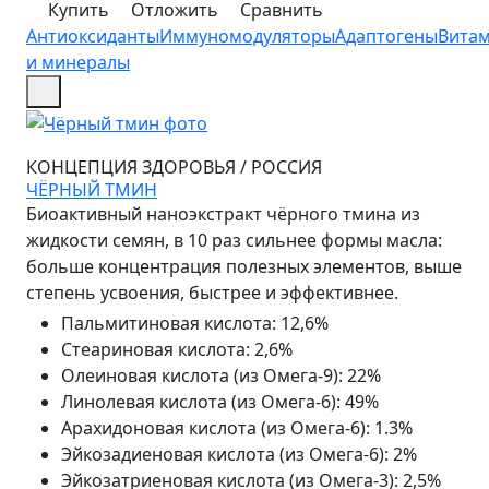
Купить
Отложить
Сравнить
Антиоксиданты
Иммуномодуляторы
Адаптогены
Вита
и минералы
КОНЦЕПЦИЯ ЗДОРОВЬЯ
/
РОССИЯ
ЧЁРНЫЙ ТМИН
Биоактивный наноэкстракт чёрного тмина из
жидкости семян, в 10 раз сильнее формы масла:
больше концентрация полезных элементов, выше
степень усвоения, быстрее и эффективнее.
Пальмитиновая кислота
:
12,6%
Стеариновая кислота
:
2,6%
Олеиновая кислота (из Омега-9)
:
22%
Линолевая кислота (из Омега-6)
:
49%
Арахидоновая кислота (из Омега-6)
:
1.3%
Эйкозадиеновая кислота (из Омега-6)
:
2%
Эйкозатриеновая кислота (из Омега-3)
:
2,5%