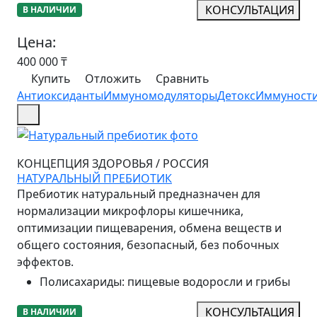
КОНСУЛЬТАЦИЯ
В НАЛИЧИИ
Цена:
400 000
₸
Купить
Отложить
Сравнить
Антиоксиданты
Иммуномодуляторы
Детокс
Иммуност
КОНЦЕПЦИЯ ЗДОРОВЬЯ
/
РОССИЯ
НАТУРАЛЬНЫЙ ПРЕБИОТИК
Пребиотик натуральный предназначен для
нормализации микрофлоры кишечника,
оптимизации пищеварения, обмена веществ и
общего состояния, безопасный, без побочных
эффектов.
Полисахариды
:
пищевые водоросли и грибы
КОНСУЛЬТАЦИЯ
В НАЛИЧИИ