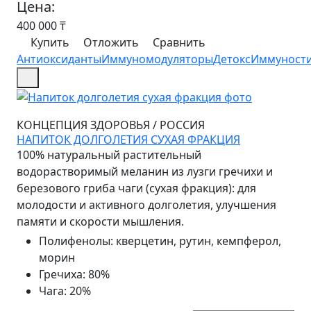
Цена:
400 000
₸
Купить
Отложить
Сравнить
Антиоксиданты
Иммуномодуляторы
Детокс
Иммуност
КОНЦЕПЦИЯ ЗДОРОВЬЯ
/
РОССИЯ
НАПИТОК ДОЛГОЛЕТИЯ СУХАЯ ФРАКЦИЯ
100% натуральный растительный
водорастворимый меланин из лузги гречихи и
березового гриба чаги (сухая фракция): для
молодости и активного долголетия, улучшения
памяти и скорости мышления.
Полифенолы
:
кверцетин, рутин, кемпферол,
морин
Гречиха
:
80%
Чага
:
20%