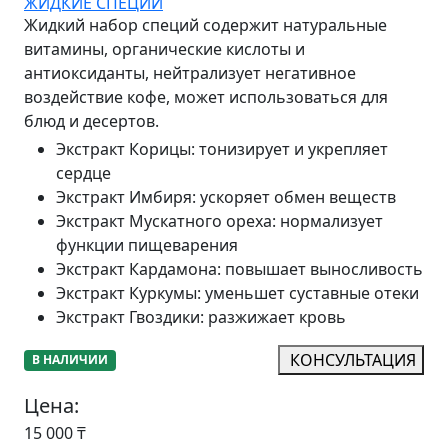
ЖИДКИЕ СПЕЦИИ
Жидкий набор специй содержит натуральные
витамины, органические кислоты и
антиоксиданты, нейтрализует негативное
воздействие кофе, может использоваться для
блюд и десертов.
Экстракт Корицы
:
тонизирует и укрепляет
сердце
Экстракт Имбиря
:
ускоряет обмен веществ
Экстракт Мускатного ореха
:
нормализует
функции пищеварения
Экстракт Кардамона
:
повышает выносливость
Экстракт Куркумы
:
уменьшет суставные отеки
Экстракт Гвоздики
:
разжижает кровь
КОНСУЛЬТАЦИЯ
В НАЛИЧИИ
Цена:
15 000
₸