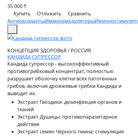
35 000
₸
Купить
Отложить
Сравнить
Антиоксиданты
Иммуномодуляторы
Иммуностимулят
КОНЦЕПЦИЯ ЗДОРОВЬЯ
/
РОССИЯ
КАНДИДА СУПРЕССОР
Кандида супрессор - высокоэффективный
противогрибковый концентрат, полностью
разрушает оболочку клетки всех патогенных
грибов, включая дрожжевые грибки Кандида и
выводит их.
Экстракт Гвоздики
:
дезинфекция органов и
тканей
Экстракт Душицы
:
противопаразитарное
действие
Экстракт семян Чёрного тмина
:
стимуляция