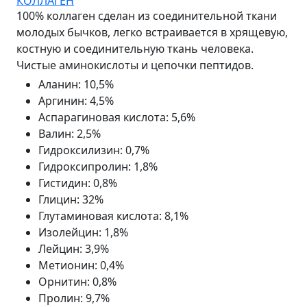
КОЛЛАГЕН
100% коллаген сделан из соединительной ткани
молодых бычков, легко встраивается в хрящевую,
костную и соединительную ткань человека.
Чистые аминокислоты и цепочки пептидов.
Аланин
:
10,5%
Аргинин
:
4,5%
Аспарагиновая кислота
:
5,6%
Валин
:
2,5%
Гидроксилизин
:
0,7%
Гидроксипролин
:
1,8%
Гистидин
:
0,8%
Глицин
:
32%
Глутаминовая кислота
:
8,1%
Изолейцин
:
1,8%
Лейцин
:
3,9%
Метионин
:
0,4%
Орнитин
:
0,8%
Пролин
:
9,7%