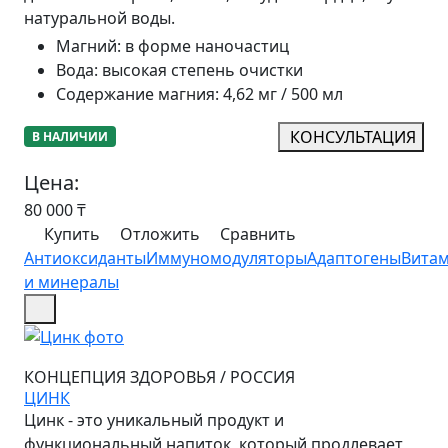
натуральной воды.
Магний
:
в форме наночастиц
Вода
:
высокая степень очистки
Содержание магния
:
4,62 мг / 500 мл
КОНСУЛЬТАЦИЯ
В НАЛИЧИИ
Цена:
80 000
₸
Купить
Отложить
Сравнить
Антиоксиданты
Иммуномодуляторы
Адаптогены
Вита
и минералы
КОНЦЕПЦИЯ ЗДОРОВЬЯ
/
РОССИЯ
ЦИНК
Цинк - это уникальный продукт и
функциональный напиток, который продлевает