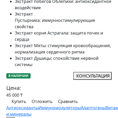
Экстракт побегов Облепихи
:
антиоксидантное
воздействие
Экстракт
Пустырника
:
иммунностимулирующие
свойства
Экстракт корня Астрагала
:
защита почек и
сердца
Экстракт Мяты
:
стимуляция кровообращения,
нормализация сердечного ритма
Экстракт Душицы
:
спокойствие нервной
системы
КОНСУЛЬТАЦИЯ
В НАЛИЧИИ
Цена:
45 000
₸
Купить
Отложить
Сравнить
Антиоксиданты
Иммуномодуляторы
Адаптогены
Вита
и минералы