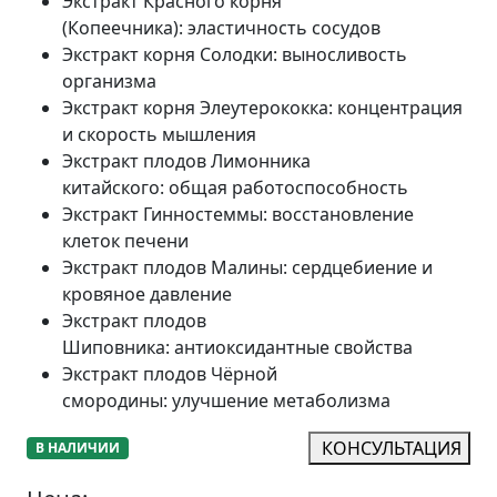
Экстракт Красного корня
(Копеечника)
:
эластичность сосудов
Экстракт корня Солодки
:
выносливость
организма
Экстракт корня Элеутерококка
:
концентрация
и скорость мышления
Экстракт плодов Лимонника
китайского
:
общая работоспособность
Экстракт Гинностеммы
:
восстановление
клеток печени
Экстракт плодов Малины
:
сердцебиение и
кровяное давление
Экстракт плодов
Шиповника
:
антиоксидантные свойства
Экстракт плодов Чёрной
смородины
:
улучшение метаболизма
КОНСУЛЬТАЦИЯ
В НАЛИЧИИ