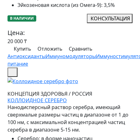
Эйкозеновая кислота (из Омега-9)
:
3,5%
КОНСУЛЬТАЦИЯ
В НАЛИЧИИ
Цена:
20 000
₸
Купить
Отложить
Сравнить
Антиоксиданты
Иммуномодуляторы
Иммуностимулят
питание
КОНЦЕПЦИЯ ЗДОРОВЬЯ
/
РОССИЯ
КОЛЛОИДНОЕ СЕРЕБРО
Нанодисперсный раствор серебра, имеющий
сверхмалые размеры частиц в диапазоне от 1 до
100 нм, с максимальной концентрацией частиц
серебра в диапазоне 5-15 нм.
Серебро
:
в форме наночастиц