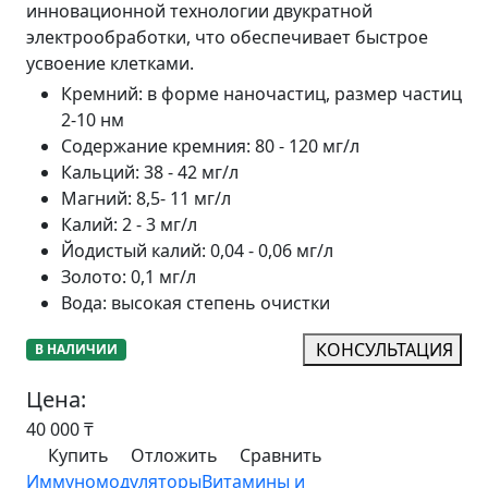
инновационной технологии двукратной
электрообработки, что обеспечивает быстрое
усвоение клетками.
Кремний
:
в форме наночастиц, размер частиц
2-10 нм
Содержание кремния
:
80 - 120 мг/л
Кальций
:
38 - 42 мг/л
Магний
:
8,5- 11 мг/л
Калий
:
2 - 3 мг/л
Йодистый калий
:
0,04 - 0,06 мг/л
Золото
:
0,1 мг/л
Вода
:
высокая степень очистки
КОНСУЛЬТАЦИЯ
В НАЛИЧИИ
Цена:
40 000
₸
Купить
Отложить
Сравнить
Иммуномодуляторы
Витамины и