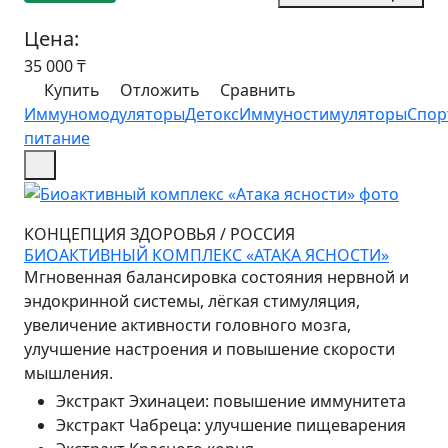
Цена:
35 000
₸
Купить
Отложить
Сравнить
Иммуномодуляторы
Детокс
Иммуностимуляторы
Спор
питание
КОНЦЕПЦИЯ ЗДОРОВЬЯ
/
РОССИЯ
БИОАКТИВНЫЙ КОМПЛЕКС «АТАКА ЯСНОСТИ»
Мгновенная балансировка состояния нервной и
эндокринной системы, лёгкая стимуляция,
увеличение активности головного мозга,
улучшение настроения и повышение скорости
мышления.
Экстракт Эхинацеи
:
повышение иммунитета
Экстракт Чабреца
:
улучшение пищеварения