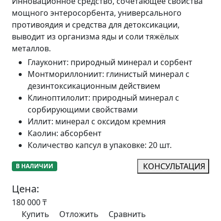
Инновационное средство, сочетающее свойства
мощного энтеросорбента, универсального
противоядия и средства для детоксикации,
выводит из организма яды и соли тяжёлых
металлов.
Глауконит
:
природный минерал и сорбент
Монтмориллониит
:
глинистый минерал с
дезинтоксикационным действием
Клиноптилолит
:
природный минерал с
сорбирующими свойствами
Иллит
:
минерал с оксидом кремния
Каолин
:
абсорбент
Количество капсул в упаковке
:
20 шт.
КОНСУЛЬТАЦИЯ
В НАЛИЧИИ
Цена:
180 000
₸
Купить
Отложить
Сравнить