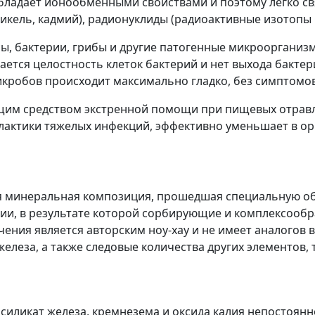
обладает ионообменными свойствами и поэтому легко св
никель, кадмий), радионуклиды (радиоактивные изотопы 
ы, бактерии, грибы и другие патогенные микроорганизм
ается целостность клеток бактерий и нет выхода бактер
икробов происходит максимально гладко, без симптомов
им средством экстренной помощи при пищевых отравл
лактики тяжелых инфекций, эффективно уменьшает в о
ая минеральная композиция, прошедшая специальную о
ии, в результате которой сорбирующие и комплексооб
чения является авторским ноу-хау и не имеет аналогов в
елеза, а также следовые количества других элементов, т
ликат железа, кремнезема и оксида калия непостоянног