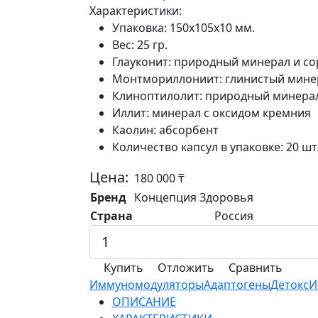
Характеристики:
Упаковка:
150х105х10 мм.
Вес:
25 гр.
Глауконит:
природный минерал и со
Монтмориллониит:
глинистый мине
Клиноптилолит:
природный минера
Иллит:
минерал с оксидом кремния
Каолин:
абсорбент
Количество капсул в упаковке:
20 шт
Цена:
180 000
₸
Бренд
Концепция Здоровья
Страна
Россия
Купить
Отложить
Сравнить
Иммуномодуляторы
Адаптогены
Детокс
И
ОПИСАНИЕ