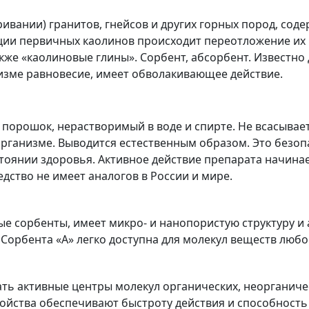
ивании) гранитов, гнейсов и других горных пород, со
ции первичных каолинов происходит переотложение их 
кже «каолиновые глины». Сорбент, абсорбент. Известн
изме равновесие, имеет обволакивающее действие.
порошок, нерастворимый в воде и спирте. Не всасывае
 организме. Выводится естественным образом. Это безо
тоянии здоровья. Активное действие препарата начинае
едство не имеет аналогов в России и мире.
ые сорбенты, имеет микро- и нанопористую структуру и
орбента «А» легко доступна для молекул веществ любо
ать активные центры молекул органических, неорганич
йства обеспечивают быстроту действия и способность 