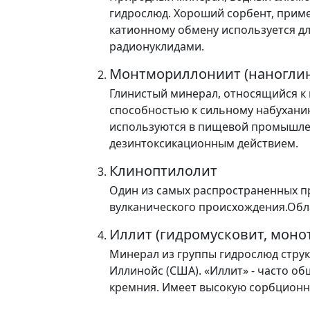
гидрослюд. Хороший сорбент, примен
катионному обмену используется дл
радионуклидами.
Монтмориллониит (наноглин
Глинистый минерал, относящийся к 
способностью к сильному набухани
используются в пищевой промышлен
дезинтоксикационным действием.
Клиноптилолит
Один из самых распространенных пр
вулканического происхождения.Об
Иллит (гидромусковит, монот
Минерал из группы гидрослюд струк
Иллинойс (США). «Иллит» - часто 
кремния. Имеет высокую сорбционн