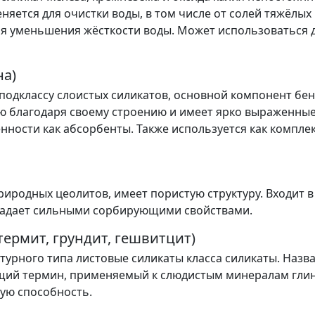
яется для очистки воды, в том числе от солей тяжёлых 
я уменьшения жёсткости воды. Может использоваться д
а)
подклассу слоистых силикатов, основной компонент бен
ю благодаря своему строению и имеет ярко выраженны
ности как абсорбенты. Также используется как компл
иродных цеолитов, имеет пористую структуру. Входит в
ладает сильными сорбирующими свойствами.
ермит, грундит, гешвитцит)
турного типа листовые силикаты класса силикаты. Назва
общий термин, применяемый к слюдистым минералам гли
ую способность.