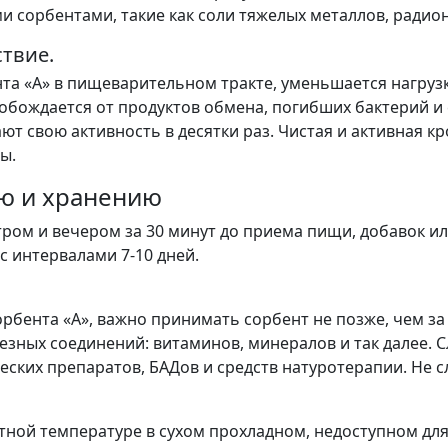
 сорбентами, такие как соли тяжелых металлов, радио
твие.
та «А» в пищеварительном тракте, уменьшается нагруз
свобождается от продуктов обмена, погибших бактерий и
 свою активность в десятки раз. Чистая и активная кр
ы.
ю и хранению
тром и вечером за 30 минут до приема пищи, добавок ил
с интервалами 7-10 дней.
бента «А», важно принимать сорбент не позже, чем за 
зных соединений: витаминов, минералов и так далее. С
еских препаратов, БАДов и средств натуротерапии. Не 
тной температуре в сухом прохладном, недоступном для