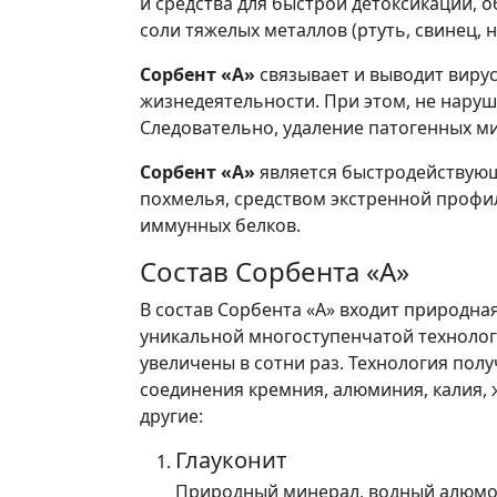
и средства для быстрой детоксикации, 
соли тяжелых металлов (ртуть, свинец, 
Сорбент «А»
связывает и выводит вирус
жизнедеятельности. При этом, не наруш
Следовательно, удаление патогенных м
Сорбент «А»
является быстродействующ
похмелья, средством экстренной профи
иммунных белков.
Состав Сорбента «А»
В состав Сорбента «А» входит природн
уникальной многоступенчатой технолог
увеличены в сотни раз. Технология полу
соединения кремния, алюминия, калия, ж
другие:
Глауконит
Природный минерал, водный алюмоси