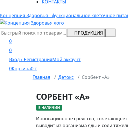
КОНТАКТЫ
Концепция Здоровья - функциональное клеточное пита
ПРОДУКЦИЯ
0
0
Вход / Регистрация
Мой аккаунт
0
Корзина
0
₸
Главная
Детокс
Сорбент «А»
СОРБЕНТ «А»
В НАЛИЧИИ
Инновационное средство, сочетающее с
выводит из организма яды и соли тяжёл