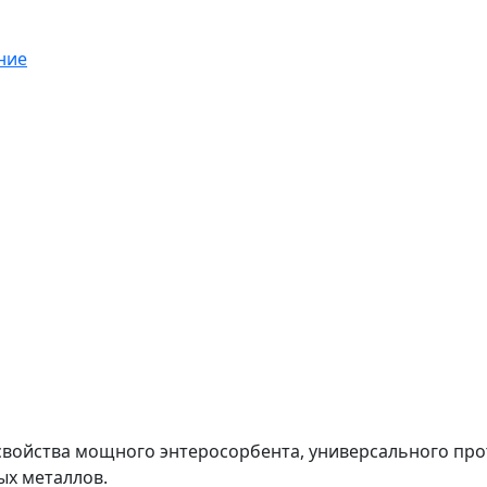
ние
войства мощного энтеросорбента, универсального прот
ых металлов.