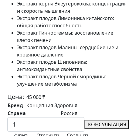
Экстракт корня Элеутерококка:
концентрация
и скорость мышления
Экстракт плодов Лимонника китайского:
общая работоспособность
Экстракт Гинностеммы:
восстановление
клеток печени
Экстракт плодов Малины:
сердцебиение и
кровяное давление
Экстракт плодов Шиповника:
антиоксидантные свойства
Экстракт плодов Чёрной смородины:
улучшение метаболизма
Цена:
45 000
₸
Бренд
Концепция Здоровья
Страна
Россия
КОНСУЛЬТАЦИЯ
Купить
Отложить
Сравнить